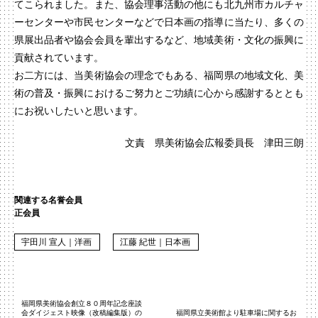
てこられました。また、協会理事活動の他にも北九州市カルチャ
ーセンターや市民センターなどで日本画の指導に当たり、多くの
県展出品者や協会会員を輩出するなど、地域美術・文化の振興に
貢献されています。
お二方には、当美術協会の理念でもある、福岡県の地域文化、美
術の普及・振興におけるご努力とご功績に心から感謝するととも
にお祝いしたいと思います。
文責 県美術協会広報委員長 津田三朗
関連する名誉会員
正会員
宇田川 宣人｜洋画
江藤 紀世｜日本画
福岡県美術協会創立８０周年記念座談
会ダイジェスト映像（改稿編集版）の
福岡県立美術館より駐車場に関するお