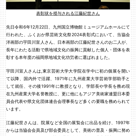
表彰状を授与される江藤紀世
さん
先日令和6年12月22日、九州国立博物館ミュージアムホールにて
行われた、ふくおか県芸術文化祭2024表彰式において、当協会
洋画部の宇田川宣人さん、日本画部の江藤紀世さんのお二人が、
長年にわたる活動で県地域文化の振興に貢献した個人・団体を表
彰する本年度の福岡県地域文化功労者に選ばれました。
宇田川宣人さんは,東京芸術大学大学院在学中に初の個展を開い
て以降、国内外で活躍、1971年に九州産業大学芸術学部助手と
して就任、その後1991年に教授となり、学部長や学長を務め現
在九州産業大学名誉教授に、更に他にもアジア美術家連盟日本委
員会代表や県文化団体連合会理事長など多くの要職を務められて
います。
江藤紀世さんは、院展など全国の展覧会に出品を続け、1997年
からは当協会会員及び部会委員として、美術の普及・振興に努め