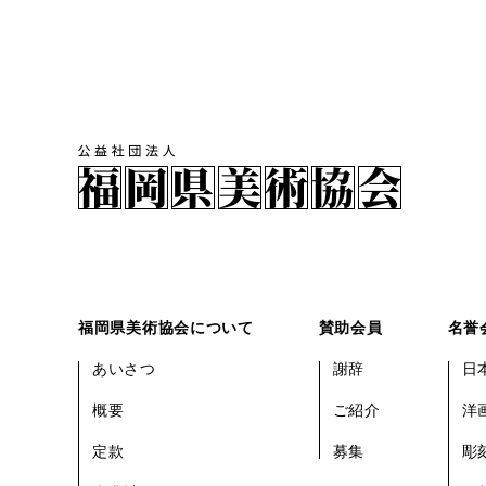
福岡県美術協会について
賛助会員
名誉
あいさつ
謝辞
日
概要
ご紹介
洋
定款
募集
彫