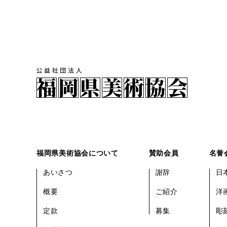
福岡県美術協会について
賛助会員
名誉
あいさつ
謝辞
日
概要
ご紹介
洋
定款
募集
彫