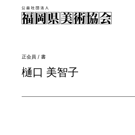
正会員
/ 書
樋口 美智子