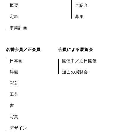
概要
ご紹介
定款
募集
事業計画
名誉会員／正会員
会員による展覧会
日本画
開催中／近日開催
洋画
過去の展覧会
彫刻
工芸
書
写真
デザイン