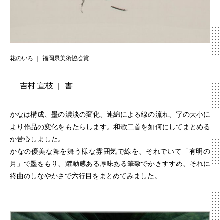
花のいろ ｜ 福岡県美術協会賞
吉村 宣枝 ｜ 書
かなは構成、墨の濃淡の変化、連綿による線の流れ、字の大小に
より作品の変化をもたらします。和歌二首を如何にしてまとめる
か苦心しました。
かなの優美な舞を舞う様な雰囲気で線を、それでいて「有明の
月」で墨をもり、躍動感ある厚味ある筆致でかきすすめ、それに
終曲のしなやかさで六行目をまとめてみました。