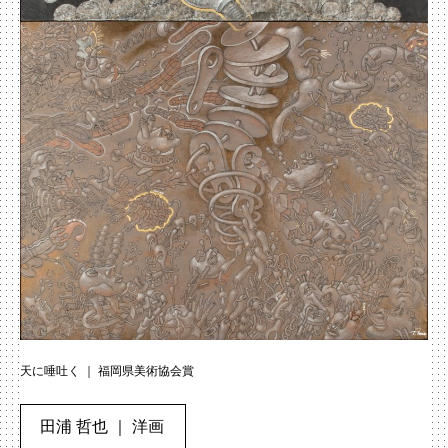
天に唾吐く ｜ 福岡県美術協会賞
田浦 哲也 ｜ 洋画