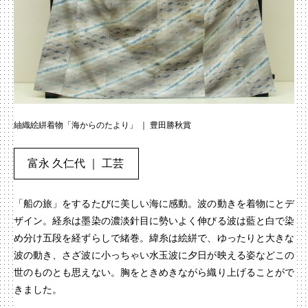
紬織絵絣着物「海からのたより」 ｜ 豊田勝秋賞
富永 久仁代 ｜ 工芸
「船の旅」をするたびに美しい海に感動。波の動きを着物にとデ
ザイン。経糸は墨染の濃淡針目に勢いよく伸びる波は藍と白で染
め分け五段を経ずらしで緒巻。緯糸は絵絣で、ゆったりと大きな
波の動き、さざ波に小っちゃい水玉波に夕日が映える姿などこの
世のものとも思えない。胸をときめきながら織り上げることがで
きました。