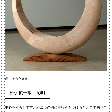
環 ｜ 安永良徳賞
松永 慎一郎 ｜ 彫刻
中心をずらして重ねた二つの円に奥行きをつけるとどこで釣り合