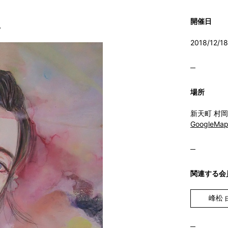
開催日
。
2018/12/1
場所
新天町 村
GoogleM
関連する会
峰松