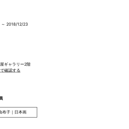
8 ～ 2018/12/23
岡屋ギャラリー2階
apで確認する
員
 由布子｜日本画