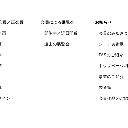
会員／正会員
会員による展覧会
お知らせ
本画
開催中／近日開催
会員のみなさ
画
過去の展覧会
シニア美術展
刻
FASのご紹介
芸
トップページ
事業のご紹介
真
未分類
ザイン
会員作品のご