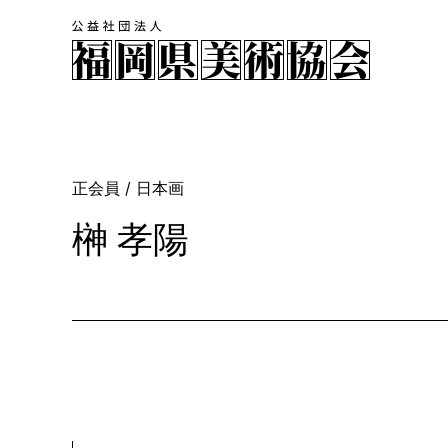
正会員
/ 日本画
榊󠄀 孝陽