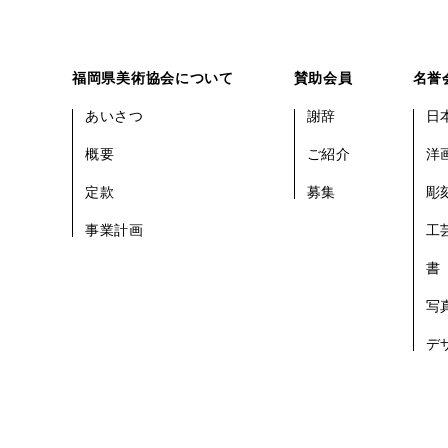
福岡県美術協会について
賛助会員
名誉
あいさつ
謝辞
日
概要
ご紹介
洋
定款
募集
彫
事業計画
工
書
写
デ