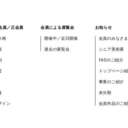
会員／正会員
会員による展覧会
お知らせ
本画
開催中／近日開催
会員のみなさ
画
過去の展覧会
シニア美術展
刻
FASのご紹介
芸
トップページ
事業のご紹介
真
未分類
ザイン
会員作品のご