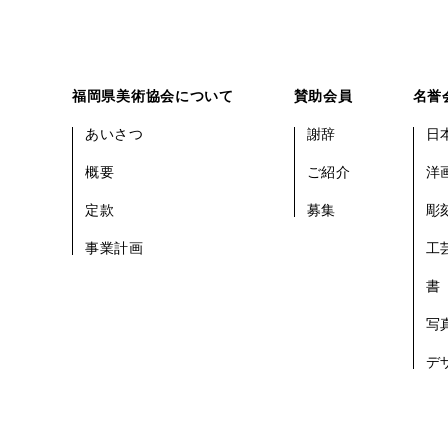
福岡県美術協会について
賛助会員
名誉
あいさつ
謝辞
日
概要
ご紹介
洋
定款
募集
彫
事業計画
工
書
写
デ