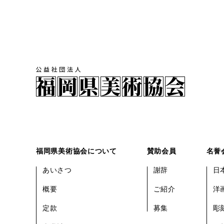
福岡県美術協会について
賛助会員
名誉
あいさつ
謝辞
日
概要
ご紹介
洋
定款
募集
彫