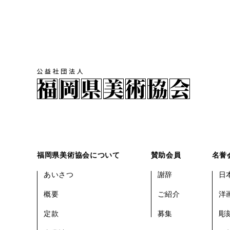
福岡県美術協会について
賛助会員
名誉
あいさつ
謝辞
日
概要
ご紹介
洋
定款
募集
彫