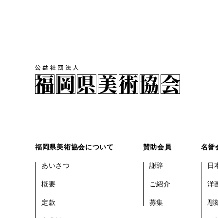
福岡県美術協会について
賛助会員
名誉
あいさつ
謝辞
日
概要
ご紹介
洋
定款
募集
彫