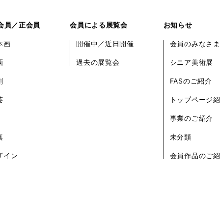
会員／正会員
会員による展覧会
お知らせ
本画
開催中／近日開催
会員のみなさ
画
過去の展覧会
シニア美術展
刻
FASのご紹介
芸
トップページ
事業のご紹介
真
未分類
ザイン
会員作品のご