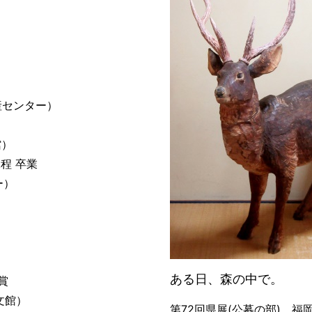
畜産センター）
館）
程 卒業
ー）
ある日、森の中で。
賞
文館）
第72回県展(公募の部) 福