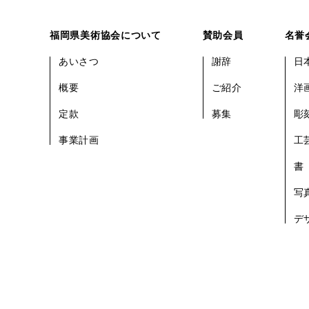
福岡県美術協会について
賛助会員
名誉
あいさつ
謝辞
日
概要
ご紹介
洋
定款
募集
彫
事業計画
工
書
写
デ