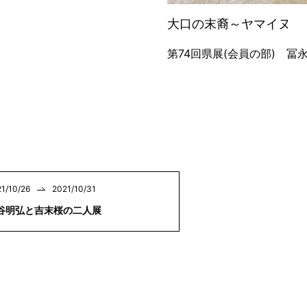
大口の末裔～ヤマイヌ
第74回県展(会員の部) 冨
1/10/26
2021/10/31
谷明弘と吉末桜の二人展