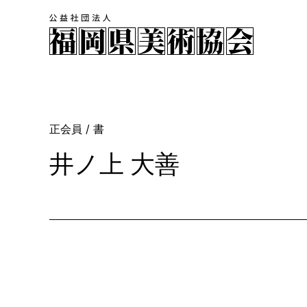
正会員
/ 書
井ノ上 大善