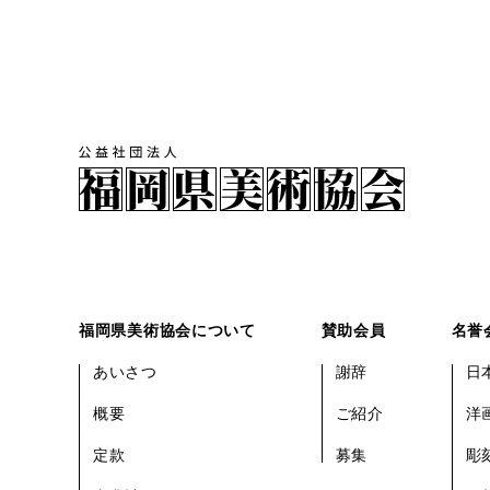
福岡県美術協会について
賛助会員
名誉
あいさつ
謝辞
日
概要
ご紹介
洋
定款
募集
彫