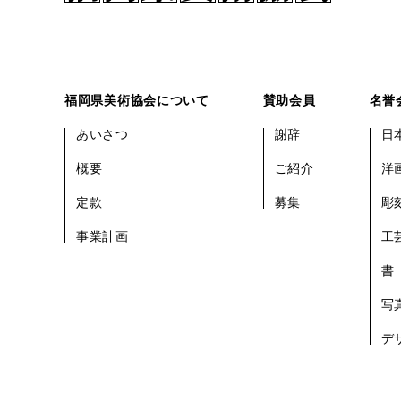
福岡県美術協会について
賛助会員
名誉
あいさつ
謝辞
日
概要
ご紹介
洋
定款
募集
彫
事業計画
工
書
写
デ