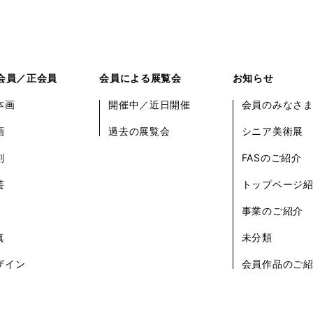
会員／正会員
会員による展覧会
お知らせ
本画
開催中／近日開催
会員のみなさ
画
過去の展覧会
シニア美術展
刻
FASのご紹介
芸
トップページ
事業のご紹介
真
未分類
ザイン
会員作品のご