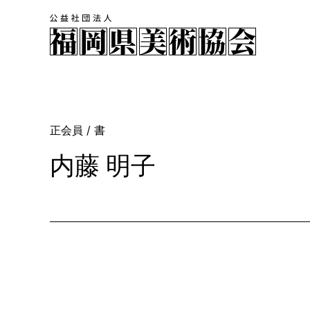
正会員
/ 書
内藤 明子