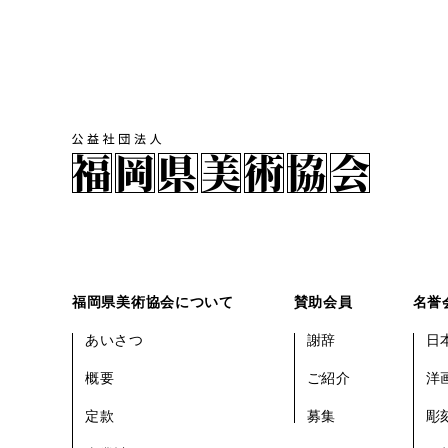
福岡県美術協会について
賛助会員
名誉
あいさつ
謝辞
日
概要
ご紹介
洋
定款
募集
彫