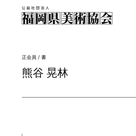
正会員
/ 書
熊谷 晃林