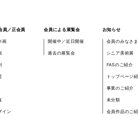
会員／正会員
会員による展覧会
お知らせ
本画
開催中／近日開催
会員のみなさ
画
過去の展覧会
シニア美術展
刻
FASのご紹介
芸
トップページ
事業のご紹介
真
未分類
ザイン
会員作品のご