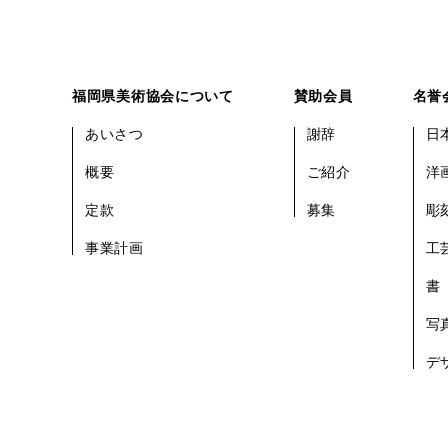
福岡県美術協会について
賛助会員
名誉
あいさつ
謝辞
日
概要
ご紹介
洋
定款
募集
彫
事業計画
工
書
写
デ