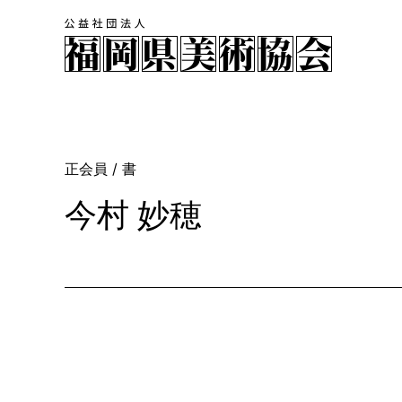
正会員
/ 書
今村 妙穂