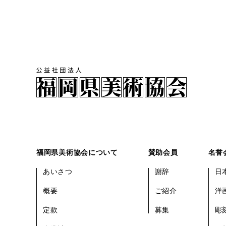
福岡県美術協会について
賛助会員
名誉
あいさつ
謝辞
日
概要
ご紹介
洋
定款
募集
彫