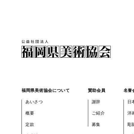
福岡県美術協会について
賛助会員
名誉
あいさつ
謝辞
日
概要
ご紹介
洋
定款
募集
彫