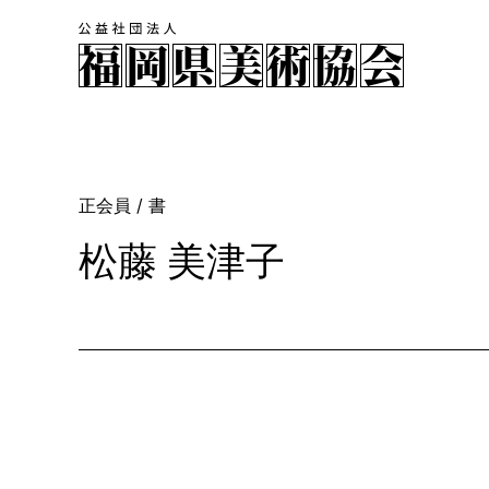
正会員
/ 書
松藤 美津子