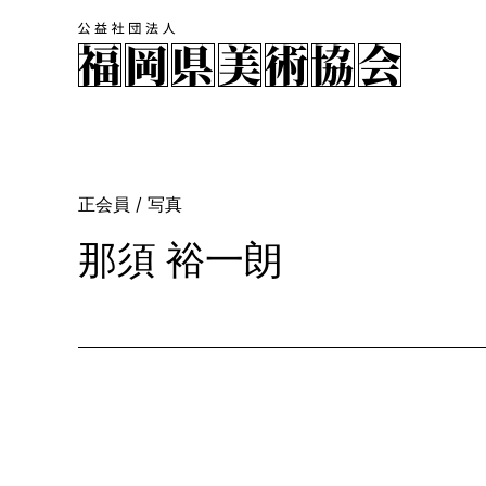
正会員
/ 写真
那須 裕一朗