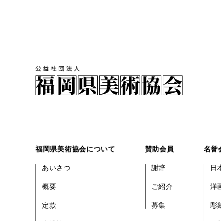
福岡県美術協会について
賛助会員
名誉
あいさつ
謝辞
日
概要
ご紹介
洋
定款
募集
彫